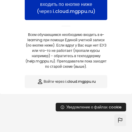
Перейти к основному содержанию
входить по кнопке ниже
(через i.cloud.mgppu.ru)
Всем обучающимся необходимо входить в e-
learning при помощи Единой учетной записи
(по кнопке ниже). Если вдруг у Вас еще нет ЕУЗ
или что-то не работает (пропали курсы
например) - обратитесь в техподдержку
(help.mgppu.ru). Преподаватели пока заходят
по старой схеме (выше).
Войти через i.cloud.mgppu.ru
Уведомление о файлах cookie